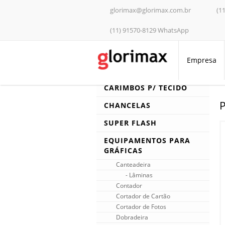
glorimax@glorimax.com.br
(1
(11) 91570-8129 WhatsApp
Empresa
LINHA SHINY
Almofadas & Tintas
CARIMBOS P/ TECIDO
Almofada Imp. Digital
Carimbos Automáticos
CHANCELAS
- Personal
SUPER FLASH
- Premium
Carcaças
- Printer
EQUIPAMENTOS PARA
Insumos
- New Printer
GRÁFICAS
Carimbos Pocket
Máquina Flash
Canteadeira
Carimbos DIY
Shiny
- Lâminas
Numeradores & Datadores
- Duo
Contador
Duo
- Eminent Line
Cortador de Cartão
- Handy Stamp
Cortador de Fotos
Dobradeira