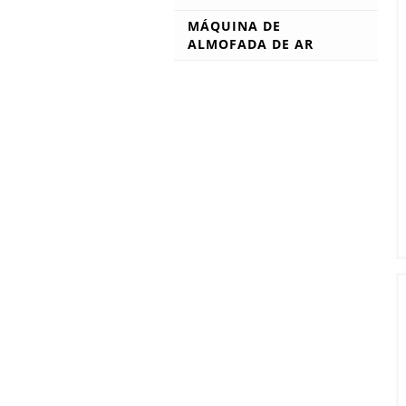
Carrinho e Plataforma
MÁQUINA DE
Carrinho Plataforma
ALMOFADA DE AR
Suprimentos