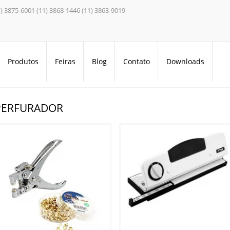
1) 3875-6001 (11) 3868-1446 (11) 3863-9019
Produtos
Feiras
Blog
Contato
Downloads
/
Equipamentos para Gráficas
/
Perfurador
PERFURADOR