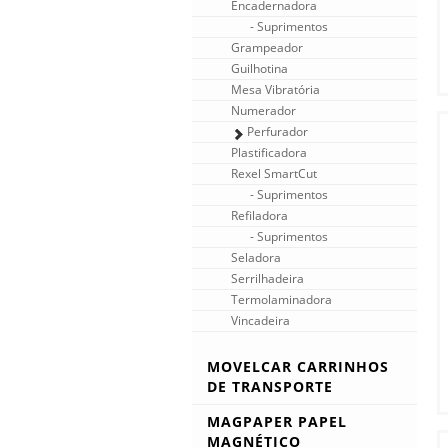
Encadernadora
- Suprimentos
Grampeador
Guilhotina
Mesa Vibratória
Numerador
Perfurador
Plastificadora
Rexel SmartCut
- Suprimentos
Refiladora
- Suprimentos
Seladora
Serrilhadeira
Termolaminadora
Vincadeira
MOVELCAR CARRINHOS
DE TRANSPORTE
Carrinho de Mão Dobrável
MAGPAPER PAPEL
Carrinho e Escada
MAGNÉTICO