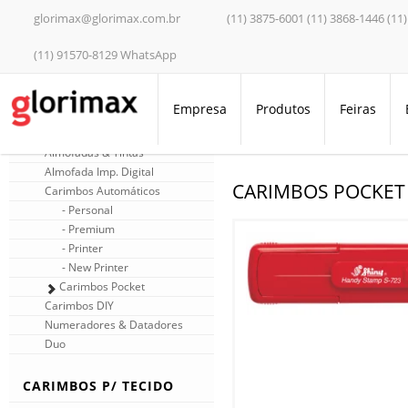
glorimax@glorimax.com.br
(11) 3875-6001 (11) 3868-1446 (11
(11) 91570-8129 WhatsApp
Empresa
Produtos
Feiras
LINHA SHINY
/
Linha Shiny
/
Carimbos 
Almofadas & Tintas
Almofada Imp. Digital
CARIMBOS POCKET
Carimbos Automáticos
- Personal
- Premium
- Printer
- New Printer
Carimbos Pocket
Carimbos DIY
Numeradores & Datadores
Duo
CARIMBOS P/ TECIDO