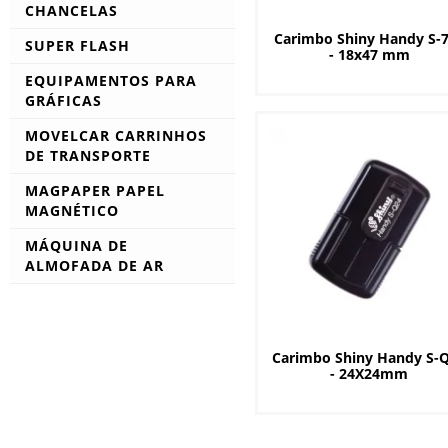
CHANCELAS
Carimbo Shiny Handy S-
SUPER FLASH
- 18x47 mm
Carcaças
EQUIPAMENTOS PARA
Insumos
GRÁFICAS
Máquina Flash
Canteadeira
MOVELCAR CARRINHOS
Shiny
- Lâminas
DE TRANSPORTE
- Duo
Contador
- Eminent Line
Carrinho de Mão Dobrável
MAGPAPER PAPEL
Cortador de Cartão
- Handy Stamp
Carrinho e Escada
MAGNÉTICO
Cortador de Fotos
Carrinho e Plataforma
Dobradeira
MÁQUINA DE
Carrinho Plataforma
Encadernadora
ALMOFADA DE AR
- Suprimentos
Suprimentos
Grampeador
Guilhotina
Mesa Vibratória
Carimbo Shiny Handy S-
Numerador
- 24X24mm
Perfurador
Plastificadora
Rexel SmartCut
- Suprimentos