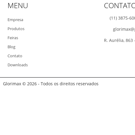
MENU
CONTAT
Refiladora
- Suprimentos
Seladora
(11) 3875-60
Empresa
Serrilhadeira
Produtos
glorimax@
Termolaminadora
Vincadeira
Feiras
R. Aurélia, 863
Blog
Contato
Downloads
Glorimax © 2026 - Todos os direitos reservados