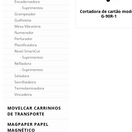
Encadernadora
- Suprimentos
Cortadora de cartão mod
Grampeador
G-90R-1
Guilhotina
Mesa Vibratória
Numerador
Perfurador
Plastificadora
Rexel SmartCut
- Suprimentos
Refiladora
- Suprimentos
Seladora
Serrilhadeira
Termolaminadora
Vincadeira
MOVELCAR CARRINHOS
DE TRANSPORTE
Carrinho de Mão Dobrável
MAGPAPER PAPEL
Carrinho e Escada
MAGNÉTICO