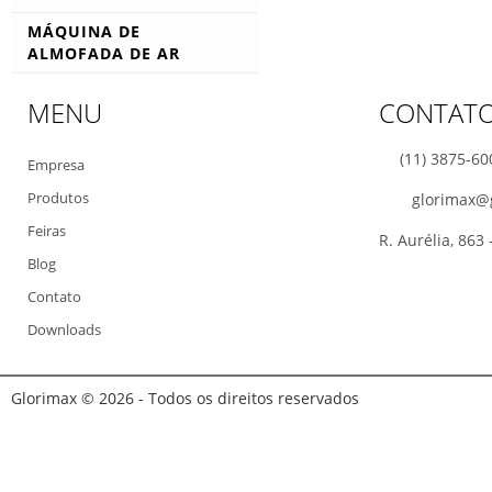
Carrinho e Plataforma
MÁQUINA DE
Carrinho Plataforma
ALMOFADA DE AR
Suprimentos
MENU
CONTAT
(11) 3875-60
Empresa
Produtos
glorimax@
Feiras
R. Aurélia, 863
Blog
Contato
Downloads
Glorimax © 2026 - Todos os direitos reservados